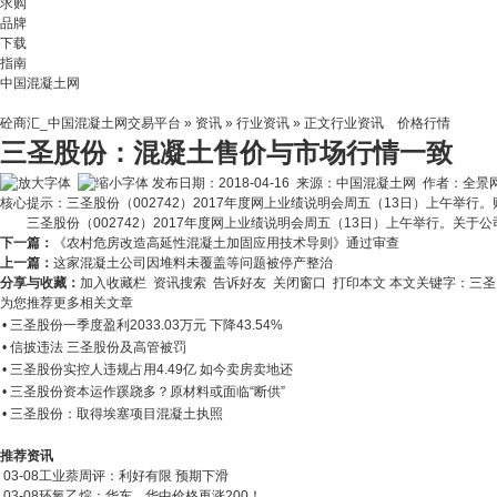
求购
品牌
下载
指南
中国混凝土网
砼商汇_中国混凝土网交易平台
»
资讯
»
行业资讯
» 正文
行业资讯
价格行情
三圣股份：混凝土售价与市场行情一致
发布日期：2018-04-16 来源：中国混凝土网 作者：全景
核心提示：三圣股份（002742）2017年度网上业绩说明会周五（13日）上午举
三圣股份（002742）2017年度网上业绩说明会周五（13日）上午举行。
下一篇：
《农村危房改造高延性混凝土加固应用技术导则》通过审查
上一篇：
这家混凝土公司因堆料未覆盖等问题被停产整治
分享与收藏：
加入收藏栏
资讯搜索
告诉好友
关闭窗口
打印本文
本文关键字：
三
为您推荐更多相关文章
• 三圣股份一季度盈利2033.03万元 下降43.54%
• 信披违法 三圣股份及高管被罚
• 三圣股份实控人违规占用4.49亿 如今卖房卖地还
• 三圣股份资本运作蹊跷多？原材料或面临“断供”
• 三圣股份：取得埃塞项目混凝土执照
推荐资讯
03-08
工业萘周评：利好有限 预期下滑
03-08
环氧乙烷：华东、华中价格再涨200！