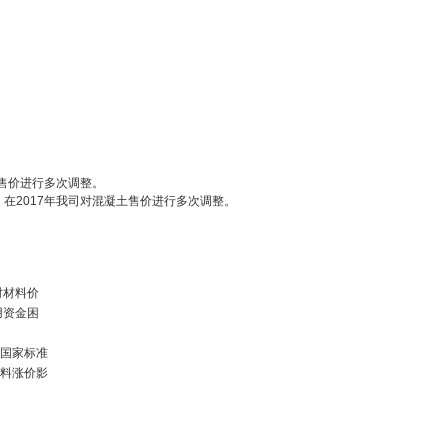
土售价进行多次调整。
，在2017年我司对混凝土售价进行多次调整。
时材料价
用资金困
土国家标准
原料涨价影