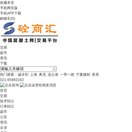
收藏本页
手机网页版
手机APP下载
购物车
(
0
)
交易
超市
资讯
下载
热门搜索：
减水剂
上海
奥克
连云港
一带一路
宁夏建材
萘系
021-65983162
首页
交易
技术转让
订单转让
超市
公告
资讯
企业