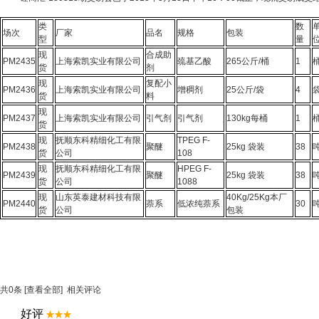
类
数
场次
厂家
品名
规格
包装
型
量
现
合成助
PM2435
上海索凯实业有限公司
巯基乙酸
265公斤/桶
1
货
剂
现
复配小
PM2436
上海索凯实业有限公司
增稠剂
25公斤/袋
4
货
料
现
PM2437
上海索凯实业有限公司
引气剂
引气剂
130kg每桶
1
货
现
抚顺东科精细化工有限
TPEG F-
PM2438
聚醚
25kg 袋装
38
货
公司
108
现
抚顺东科精细化工有限
HPEG F-
PM2439
聚醚
25kg 袋装
38
货
公司
1088
现
山东英泰建材科技有限
40Kg/25Kg本厂
PM2440
萘系
低浓纯萘系
30
货
公司
包装
共
0
条 [查看全部]
相关评论