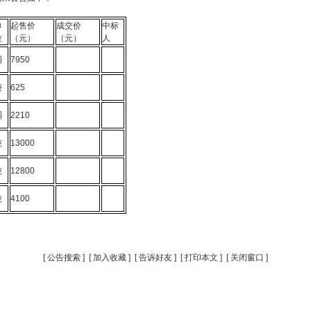
单
起售价
成交价
中标
位
（元）
（元）
人
桶
7950
袋
625
桶
2210
吨
13000
吨
12800
吨
4100
[
公告搜索
] [
加入收藏
] [
告诉好友
] [
打印本文
] [
关闭窗口
]