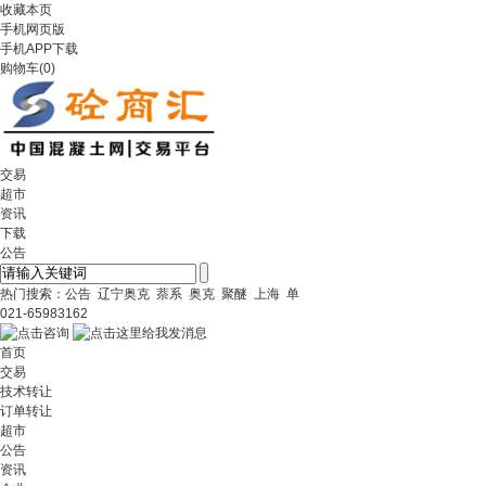
收藏本页
手机网页版
手机APP下载
购物车
(
0
)
交易
超市
资讯
下载
公告
热门搜索：
公告
辽宁奥克
萘系
奥克
聚醚
上海
单
021-65983162
首页
交易
技术转让
订单转让
超市
公告
资讯