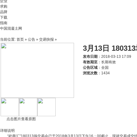
企业
求购
品牌
下载
指南
中国混凝土网
当前位置:
首页
»
公告
»
交易快报
»
3月13日 180
发布日期
：2018-03-13 17:09
有效期至
：长期有效
公告区域
：全国
浏览次数
：
1434
点击图片查看原图
详细说明
“砼商汇”180313场交易会已于2018年3月13日下午16：00截止，现就交易成