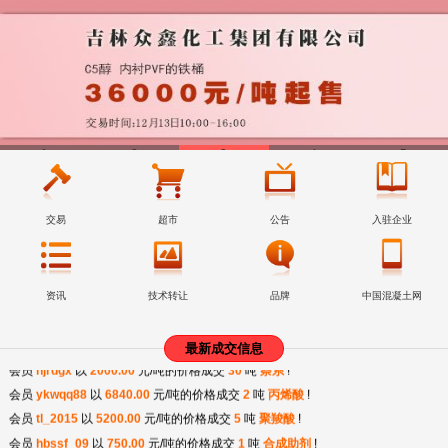
1
2
3
4
5
交易
超市
公告
入驻企业
资讯
技术转让
品牌
中国混凝土网
会员
tongyuan
以
2060.00
元/吨的价格成交
1
吨
引气剂
!
最新成交信息
会员
njrdgx
以
2000.00
元/吨的价格成交
30
吨
萘系
!
会员
ykwqq88
以
6840.00
元/吨的价格成交
2
吨
丙烯酸
!
会员
tl_2015
以
5200.00
元/吨的价格成交
5
吨
聚羧酸
!
会员
hbssf_09
以
750.00
元/吨的价格成交
1
吨
合成助剂
!