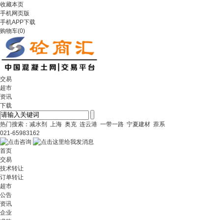
收藏本页
手机网页版
手机APP下载
购物车
(
0
)
交易
超市
资讯
下载
热门搜索：
减水剂
上海
奥克
连云港
一带一路
宁夏建材
萘系
021-65983162
首页
交易
技术转让
订单转让
超市
公告
资讯
企业