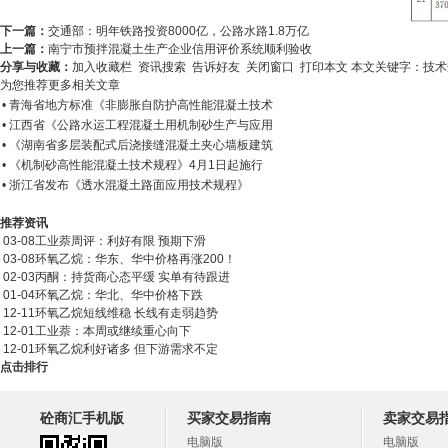
下一篇：
交通部：明年铁路投资8000亿，公路水路1.8万亿
上一篇：
南宁市预拌混凝土生产企业信用评价系统顺利验收
分享与收藏：
加入收藏栏
资讯搜索
告诉好友
关闭窗口
打印本文
本文关键字：
技
为您推荐更多相关文章
• 青海省地方标准《非膨胀自防护高性能混凝土技术
• 江西省《公路水运工程混凝土用机制砂生产与应用
• 《湖南省多层装配式后浇接缝混凝土夹心墙板建筑
• 《机制砂高性能混凝土技术规程》4月1日起施行
• 浙江省发布《透水混凝土路面应用技术规程》
推荐资讯
03-08
工业萘周评：利好有限 预期下滑
03-08
环氧乙烷：华东、华中价格再涨200！
02-03
丙酮：持货商心态平缓 实单有待跟进
01-04
环氧乙烷：华北、华中价格下跌
12-11
环氧乙烷短线维稳 长线有走弱趋势
12-01
工业萘：本周或继续重心向下
12-01
环氧乙烷利好诸多 但下游需求不定
点击排行
砼商汇手机版
买家交易指南
卖家交易
电脑版
电脑版