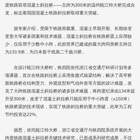
度铁路双塔混凝土斜拉桥——主跨为300米的温州瓯江特大桥完成合
龙，标志着我国混凝土铁路斜拉桥取得重大突破。
据专家介绍，受限于铁路荷载重、混凝土早期开裂、长期徐变
变形大等诸多因素和技术难题，混凝土斜拉桥在铁路桥梁上应用较
少，仅应用于少数中小跨，此前世界已建成的最大跨同类桥主跨仅
为133.9米，为日本新干线第二千曲川桥。
在设计瓯江特大桥时，铁四院依托浙江省交通厅科研计划等多
项课题，首次在铁路斜拉桥上采用鱼腹式箱梁结构，解决了高窄桥
面铁路桥在结构受力、外观造型和气动外形等方面的设计难题，攻
克了大跨铁路混凝土斜拉桥的诸多技术难题，将跨度纪录由134米提
升至300米，改变了混凝土斜拉桥只能应用于中小跨度（≤150米）
铁路桥梁的技术现状，实现了铁路斜拉桥的重大突破，此举为工程
节约投资达22%。
据悉，依托瓯江特大桥，浙江省交通厅与铁四院系统开展的大
跨度铁路混凝土斜拉桥关键技术研究，已形成系列研究成果，不仅