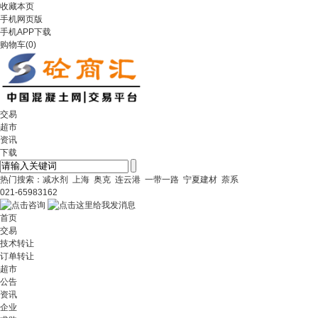
收藏本页
手机网页版
手机APP下载
购物车
(
0
)
交易
超市
资讯
下载
热门搜索：
减水剂
上海
奥克
连云港
一带一路
宁夏建材
萘系
021-65983162
首页
交易
技术转让
订单转让
超市
公告
资讯
企业