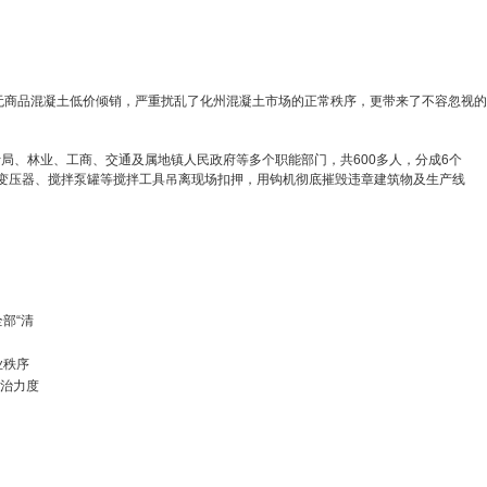
无商品混凝土低价倾销，严重扰乱了化州混凝土市场的正常秩序，更带来了不容忽视的
局、林业、工商、交通及属地镇人民政府等多个职能部门，共600多人，分成6个
点变压器、搅拌泵罐等搅拌工具吊离现场扣押，用钩机彻底摧毁违章建筑物及生产线
部“清
业秩序
整治力度