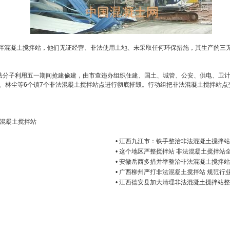
拌混凝土搅拌站，他们无证经营、非法使用土地、未采取任何环保措施，其生产的三
法分子利用五一期间抢建偷建，由市查违办组织住建、国土、城管、公安、供电、卫计
务、林尘等6个镇7个非法混凝土搅拌站点进行彻底摧毁。行动组把非法混凝土搅拌站
混凝土搅拌站
• 江西九江市：铁手整治非法混凝土搅拌站
• 这个地区严整搅拌站 非法混凝土搅拌站全
• 安徽岳西多措并举整治非法混凝土搅拌站
• 广西柳州严打非法混凝土搅拌站 规范行
• 江西德安县加大清理非法混凝土搅拌站