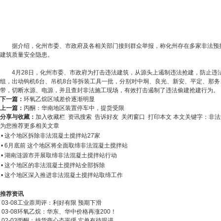
据介绍，化州市委、市政府及各相关部门接到群众举报，称化州存在多家非法预
建筑质量安全隐患。
4月28日，化州市委、市政府为打击违法建筑，从源头上遏制违法抢建，防止违
组，出动钩机6台、吊机8台等拆装工具一批，分别对中垌、良光、新安、平定、那
带，切断水源、电源，并且查封非法施工现场，有效打击遏制了违法偷建抢建行为。
下一篇：
环氧乙烷区域差价逐渐明显
上一篇：
丙酮：华南地区装置停车中，提货受限
分享与收藏：
加入收藏栏
资讯搜索
告诉好友
关闭窗口
打印本文
本文关键字：
非法
为您推荐更多相关文章
• 这个地区拆除非法混凝土搅拌站27家
• 6月底前 这个地区将全面取缔非法混凝土搅拌站
• 湖南涟源市开展取缔非法混凝土搅拌站行动
• 这个地区的非法混凝土搅拌站全部拆除
• 这个地区深入推进非法混凝土搅拌站取缔工作
推荐资讯
03-08
工业萘周评：利好有限 预期下滑
03-08
环氧乙烷：华东、华中价格再涨200！
02-03
丙酮：持货商心态平缓 实单有待跟进