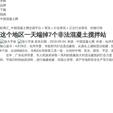
求购
品牌
下载
指南
中国混凝土网
砼商汇_中国混凝土网交易平台
»
资讯
»
行业资讯
» 正文
行业资讯
价格行情
这个地区一天端掉7个非法混凝土搅拌站
发布日期：2018-05-04 来源：中国混凝土网 作者：化州
核心提示：4月28日，化州市委、市政府为打击违法建筑，从源头上遏制违法抢建，
6个组，出动钩机6台、吊机8台等拆装工具一批，分别对中垌、良光、新安、平定、
近年，广东化州市委、市人民政府采取一系列的措施加大对违法建筑的打击力度
间、节假日时间由其供料，进行偷建抢建，对国土管理、房产市场和安全生产等方面