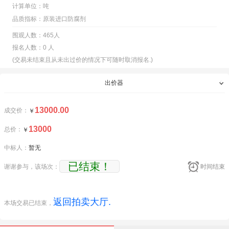
计算单位：吨
品质指标：原装进口防腐剂
围观人数：465人
报名人数：0 人
(交易未结束且从未出过价的情况下可随时取消报名.)
出价器
13000.00
成交价：
￥
13000
总价：
￥
中标人：
暂无
已结束！
谢谢参与，该场次：
时间结束
返回拍卖大厅.
本场交易已结束，