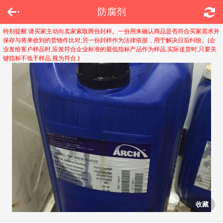
防腐剂
特别提醒:请买家主动向卖家索取两份封样。一份用来确认商品是否符合买家需求并
保存与将来收到的货物作比对;另一份封样作为法律依据，用于解决日后纠纷。(企
业发给客户样品时,应发符合企业标准的最低指标产品作为样品.实际送货时,只要关
键指标不低于样品,视为符合.)
收藏