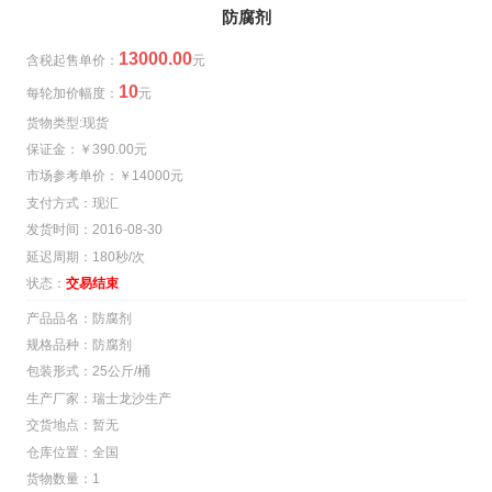
防腐剂
13000.00
含税起售单价：
元
10
每轮加价幅度：
元
货物类型:现货
保证金：￥390.00元
市场参考单价：￥14000元
支付方式：现汇
发货时间：2016-08-30
延迟周期：180秒/次
状态：
交易结束
产品品名：防腐剂
规格品种：防腐剂
包装形式：25公斤/桶
生产厂家：瑞士龙沙生产
交货地点：暂无
仓库位置：全国
货物数量：1